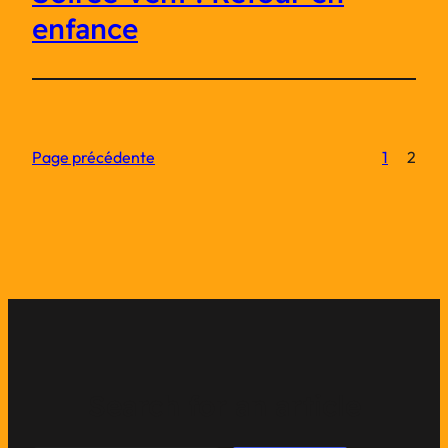
enfance
Page précédente
1
2
Search for an article